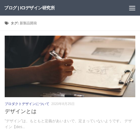
ブログ | ICIデザイン研究所
Skip to content
タグ:
新製品開発
プロダクトデザインについて
2020年8月25日
デザインとは
”デザイン”は、もともと定義があいまいで、定まっていないようです。 デザ
イン【des...