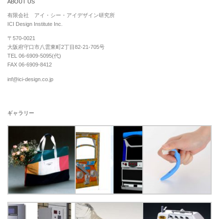
ABOUT US
有限会社 アイ・シー・アイデザイン研究所
ICI Design Institute Inc.
〒570-0021
大阪府守口市八雲東町2丁目82-21-705号
TEL 06-6909-5095(代)
FAX 06-6909-8412
inf@ici-design.co.jp
ギャラリー