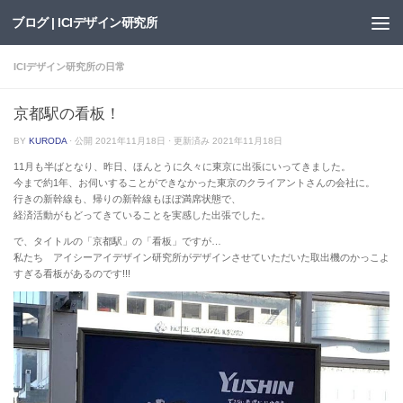
ブログ | ICIデザイン研究所
Skip to content
ICIデザイン研究所の日常
京都駅の看板！
BY
KURODA
· 公開
2021年11月18日
· 更新済み
2021年11月18日
11月も半ばとなり、昨日、ほんとうに久々に東京に出張にいってきました。
今まで約1年、お伺いすることができなかった東京のクライアントさんの会社に。
行きの新幹線も、帰りの新幹線もほぼ満席状態で、
経済活動がもどってきていることを実感した出張でした。
で、タイトルの「京都駅」の「看板」ですが…
私たち アイシーアイデザイン研究所がデザインさせていただいた取出機のかっこよ
すぎる看板があるのです!!!