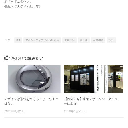
応できず…ダウン。
慣れって大切ですね（笑）
タグ:
ICI
アイシーアイデザイン研究所
デザイン
富士山
産業機器
設計
あわせて読みたい
デザインは形状をつくること だけで
【お知らせ】京都デザインワークショ
はない
ーに出展
2019年8月28日
2020年1月28日