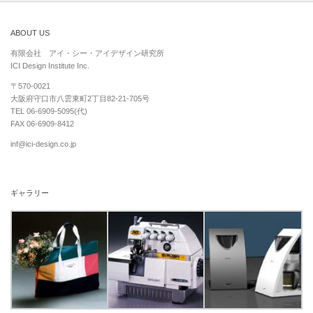
ABOUT US
有限会社 アイ・シー・アイデザイン研究所
ICI Design Institute Inc.
〒570-0021
大阪府守口市八雲東町2丁目82-21-705号
TEL 06-6909-5095(代)
FAX 06-6909-8412
inf@ici-design.co.jp
ギャラリー