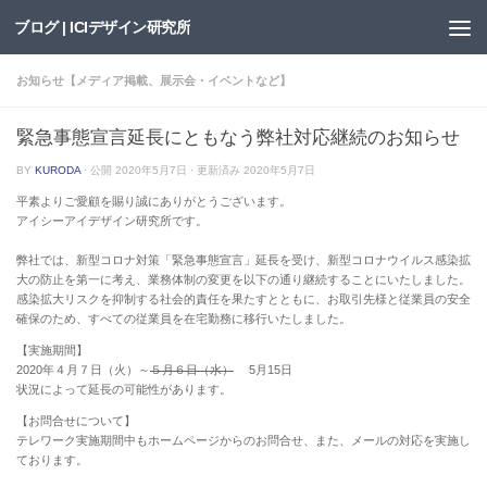
ブログ | ICIデザイン研究所
Skip to content
お知らせ【メディア掲載、展示会・イベントなど】
緊急事態宣言延長にともなう弊社対応継続のお知らせ
BY
KURODA
· 公開
2020年5月7日
· 更新済み
2020年5月7日
平素よりご愛顧を賜り誠にありがとうございます。
アイシーアイデザイン研究所です。
弊社では、新型コロナ対策「緊急事態宣言」延長を受け、新型コロナウイルス感染拡
大の防止を第一に考え、業務体制の変更を以下の通り継続することにいたしました。
感染拡大リスクを抑制する社会的責任を果たすとともに、お取引先様と従業員の安全
確保のため、すべての従業員を在宅勤務に移行いたしました。
【実施期間】
2020年４月７日（火）～
５月６日（水）
5月15日
状況によって延長の可能性があります。
【お問合せについて】
テレワーク実施期間中もホームページからのお問合せ、また、メールの対応を実施し
ております。