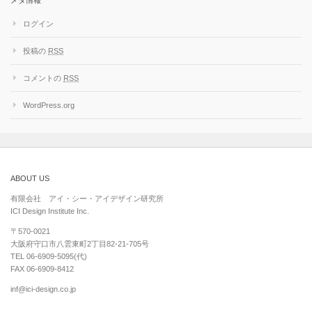
メタ情報
ログイン
投稿の
RSS
コメントの
RSS
WordPress.org
ABOUT US
有限会社 アイ・シー・アイデザイン研究所
ICI Design Institute Inc.
〒570-0021
大阪府守口市八雲東町2丁目82-21-705号
TEL 06-6909-5095(代)
FAX 06-6909-8412
inf@ici-design.co.jp