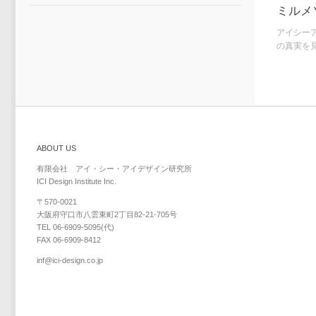
ミルメ
アイシー
の真実を見.
ABOUT US
有限会社 アイ・シー・アイデザイン研究所
ICI Design Institute Inc.
〒570-0021
大阪府守口市八雲東町2丁目82-21-705号
TEL 06-6909-5095(代)
FAX 06-6909-8412
inf@ici-design.co.jp