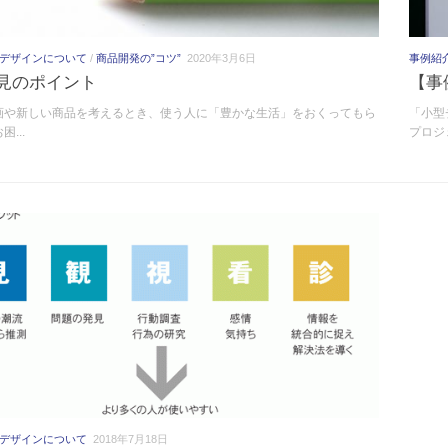
デザインについて
/
商品開発の”コツ”
2020年3月6日
事例紹
見のポイント
【事
画や新しい商品を考えるとき、使う人に「豊かな生活」をおくってもら
「小型
...
プロジェ
デザインについて
2018年7月18日