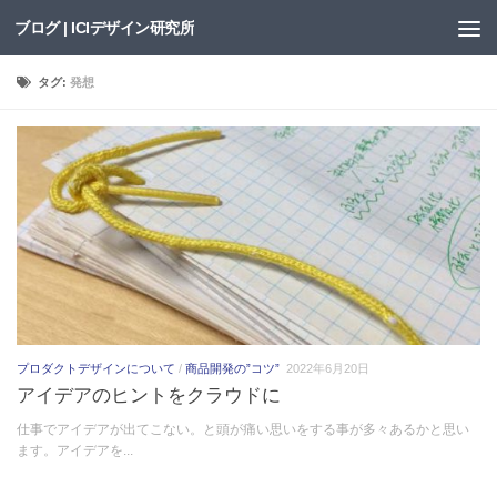
ブログ | ICIデザイン研究所
Skip to content
タグ:
発想
プロダクトデザインについて
/
商品開発の”コツ”
2022年6月20日
アイデアのヒントをクラウドに
仕事でアイデアが出てこない。と頭が痛い思いをする事が多々あるかと思い
ます。アイデアを...